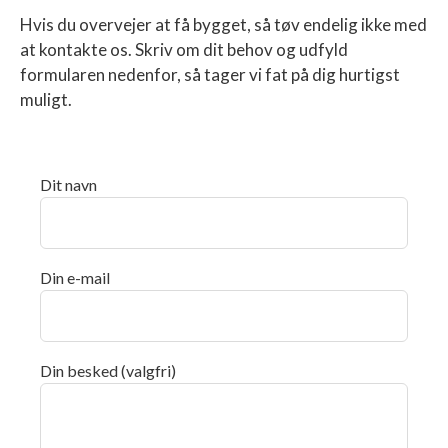
Hvis du overvejer at få bygget, så tøv endelig ikke med
Brølbæk
at kontakte os. Skriv om dit behov og udfyld
formularen nedenfor, så tager vi fat på dig hurtigst
muligt.
Bygaden
Dit navn
Frivangsalle
Hjarnø
Din e-mail
Koksfourt
Din besked (valgfri)
Løgballe