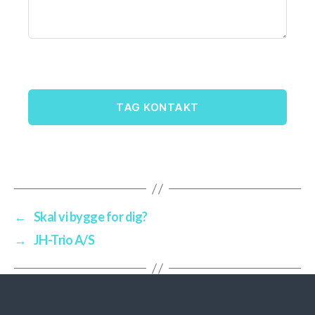
Nybyg – Sommerhus
Døre, trapper og vinduer
Køkken & Bad
Søjler
←
Skal vi bygge for dig?
Tag & facader
→
JH-Trio A/S
Galleri