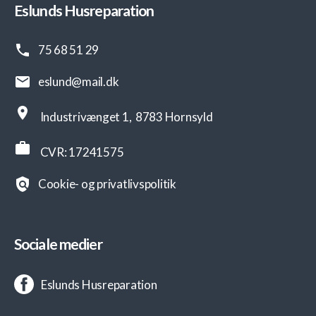
Eslunds Husreparation
Samarbejdspartnere
75 68 51 29
JH-TRIO
eslund@mail.dk
HIA Hornsyld
Industrivænget 1,
8783 Hornsyld
CVR: 17241575
Varmeservice ApS
Cookie- og privatlivspolitik
Kontakt
Sociale medier
Eslunds Husreparation